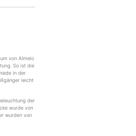
trum von Almelo
ung. So ist die
hiede in der
ußgänger leicht
 Beleuchtung der
ücke wurde von
der wurden von