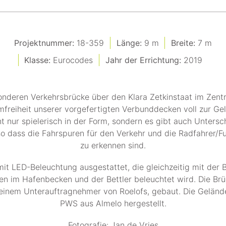
Projektnummer:
18-359
Länge:
9 m
Breite:
7 m
Klasse:
Eurocodes
Jahr der Errichtung:
2019
onderen Verkehrsbrücke über den Klara Zetkinstaat im Zen
freiheit unserer vorgefertigten Verbunddecken voll zur Gelt
t nur spielerisch in der Form, sondern es gibt auch Untersc
o dass die Fahrspuren für den Verkehr und die Radfahrer/F
zu erkennen sind.
mit LED-Beleuchtung ausgestattet, die gleichzeitig mit der
fen im Hafenbecken und der Bettler beleuchtet wird. Die Br
einem Unterauftragnehmer von Roelofs, gebaut. Die Gelän
PWS aus Almelo hergestellt.
Fotografie: Jan de Vries