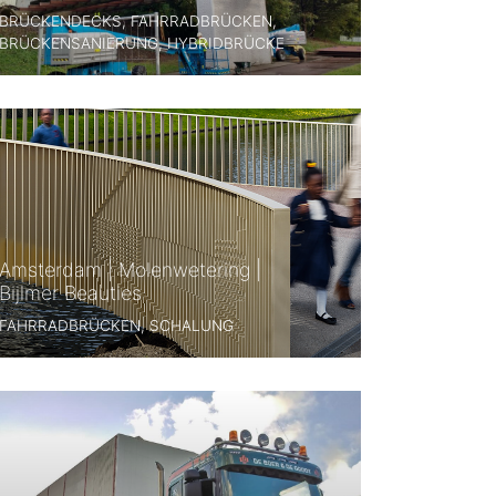
BRÜCKENDECKS, FAHRRADBRÜCKEN,
BRÜCKENSANIERUNG, HYBRIDBRÜCKE
Amsterdam | Molenwetering |
Bijlmer Beauties
FAHRRADBRÜCKEN, SCHALUNG