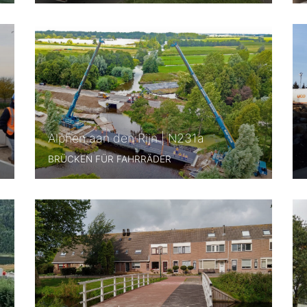
Alphen aan den Rijn | N231a
BRÜCKEN FÜR FAHRRÄDER