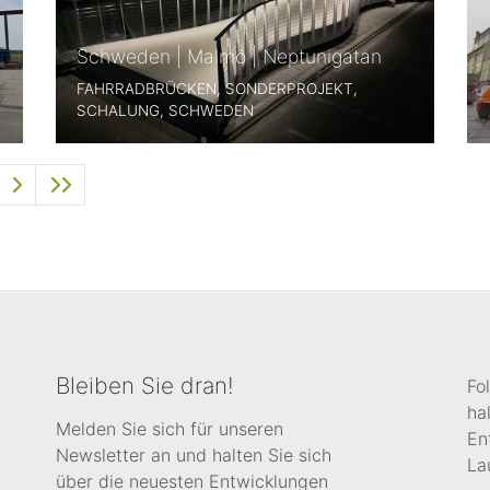
Schweden | Malmö | Neptunigatan
FAHRRADBRÜCKEN, SONDERPROJEKT,
SCHALUNG, SCHWEDEN
Bleiben Sie dran!
Fo
ha
Melden Sie sich für unseren
En
Newsletter an und halten Sie sich
La
über die neuesten Entwicklungen