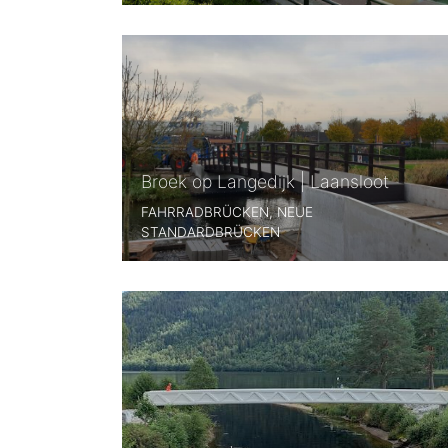
Broek op Langedijk | Laansloot
FAHRRADBRÜCKEN, NEUE
STANDARDBRÜCKEN