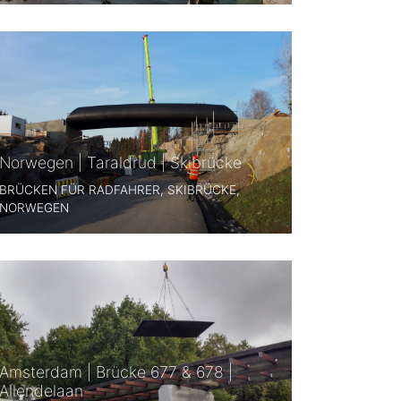
Norwegen | Taraldrud | Skibrücke
BRÜCKEN FÜR RADFAHRER, SKIBRÜCKE,
NORWEGEN
Amsterdam | Brücke 677 & 678 |
Allendelaan