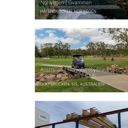
Norwegen | Gvammen
HAFENBRÜCKEN, NORWEGEN
Australien | Norwest (Sydney) |
Castle Hill Country Club
GOLFBRÜCKEN, SIS, AUSTRALIEN