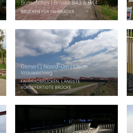
Bunschoten | Brücke B43 & B44
BRÜCKEN FÜR FAHRRÄDER
Gemert | Noord-Om | Lieve
Vrouwesteeg
FAHRRADBRÜCKEN, LÄNGSTE
VORGEFERTIGTE BRÜCKE