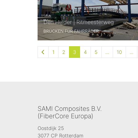
Den Helder | Ritmeesterweg
BRÜCKEN FÜR FAHRRÄDER
1
2
3
4
5
...
10
...
SAMI Composites B.V.
(FiberCore Europa)
Oostdijk 25
3077 CP Rotterdam