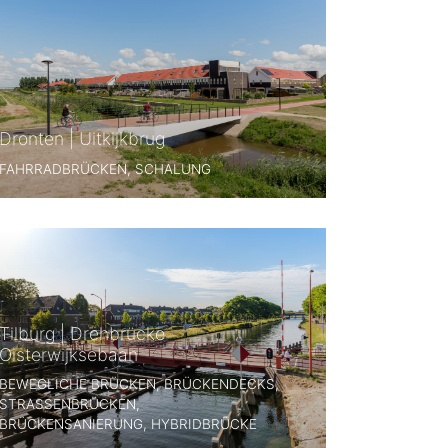
Dronten | Uitkijkbrug
FAHRRADBRÜCKEN, SCHALUNG
Tilburg | Drehbrücke
Oisterwijksebaan
BEWEGLICHE BRÜCKEN, BRÜCKENDECKS,
STRASSENBRÜCKEN, B
RÜCKENSANIERUNG, HYBRIDBRÜCKE