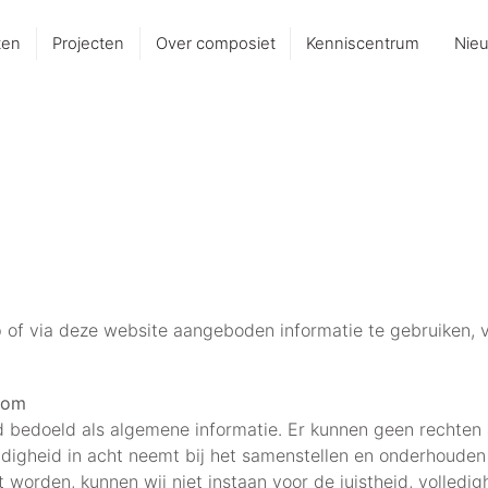
ten
Projecten
Over composiet
Kenniscentrum
Nie
 of via deze website aangeboden informatie te gebruiken, v
com
end bedoeld als algemene informatie. Er kunnen geen rechte
digheid in acht neemt bij het samenstellen en onderhouden
orden, kunnen wij niet instaan voor de juistheid, volledig