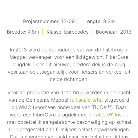
Projectnummer:
13-091
Lengte:
8.2m
Breedte:
4.8m
Klasse:
Eurocodes
Bouwjaar:
2013
In 2013 werd de verouderde val van de Pijlebrug in
Meppel vervangen voor een lichtgewicht FiberCore
brugdek. Door dit nieuwe, bredere dek is de brug
voortaan ook toegankelijk voor fietsers én verkeer uit
beide richtingen.
Voor de productie van deze brug werden in opdracht
van de Gemeente Meppel
full scale tetst
uitgevoerd
bij WMC (voorheen onderdeel van TU Delft). Daar
werd een FiberCore brugdek met
InfraCore® Inside
met opzettelijk aangebrachte beschadiging op schaal
1:1 blootgesteld aan 6 miljoen belastingswisselingen.
Dat kan worden vertaald naar een belasting tijdens