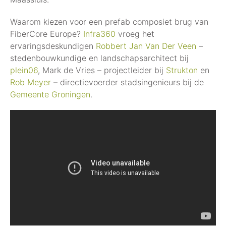
Waarom kiezen voor een prefab composiet brug van
FiberCore Europe?
Infra360
vroeg het
ervaringsdeskundigen
Robbert Jan Van Der Veen
–
stedenbouwkundige en landschapsarchitect bij
plein06
, Mark de Vries – projectleider bij
Strukton
en
Rob Meyer
– directievoerder stadsingenieurs bij de
Gemeente Groningen
.