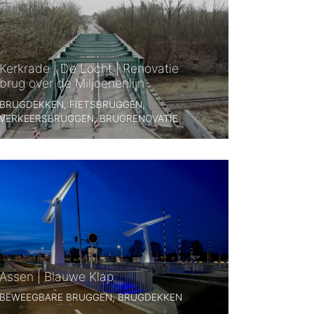
Kerkrade | De Locht | Renovatie
brug over de Miljoenenlijn
BRUGDEKKEN, FIETSBRUGGEN,
VERKEERSBRUGGEN, BRUGRENOVATIE
Assen | Blauwe Klap
BEWEEGBARE BRUGGEN, BRUGDEKKEN