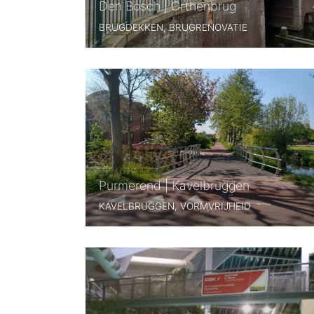
Den Bosch | Orthenbrug
BRUGDEKKEN, BRUGRENOVATIE
Purmerend | Kavelbruggen
KAVELBRUGGEN, VORMVRIJHEID