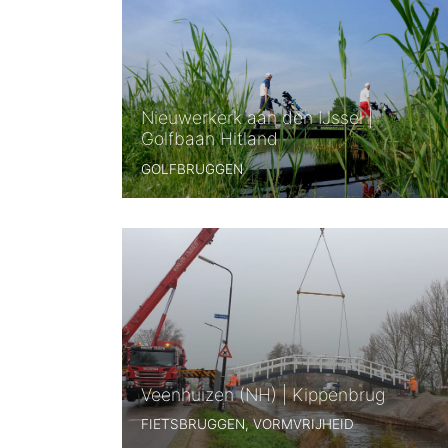
Nieuwerkerk aan den IJssel |
Golfbaan Hitland
GOLFBRUGGEN
Veenhuizen (NH) | Kippenbrug
FIETSBRUGGEN, VORMVRIJHEID